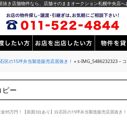
居抜き店舗物件なら、店舗そのままオークション札幌中央店へ
白石区の15坪弁当製造販売店居抜き！
»
s-IMG_5486232323 –
 コピー
渡金95万円！【前面3台あり】白石区の15坪弁当製造販売店居抜き！