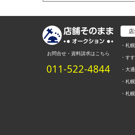
店
・
札
お問合せ・資料請求はこちら
・
す
011-522-4844
・
大
・
札
・
札